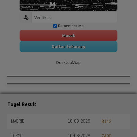
Remember Me
Masuk
Daftar Sekarang
Desktop
Wap
Togel Result
MADRID
10-08-2026
8142
TOKYO
10-08-2026
7490