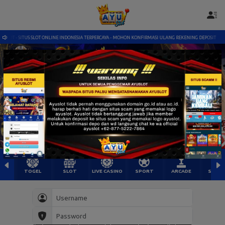
LOT - SITUS SLOT ONLINE INDONESIA TERPERCAYA - MOHON KONFIRMASI ULANG REKENING DEPOSIT
TOGEL
SLOT
LIVE CASINO
SPORT
ARCADE
SABU