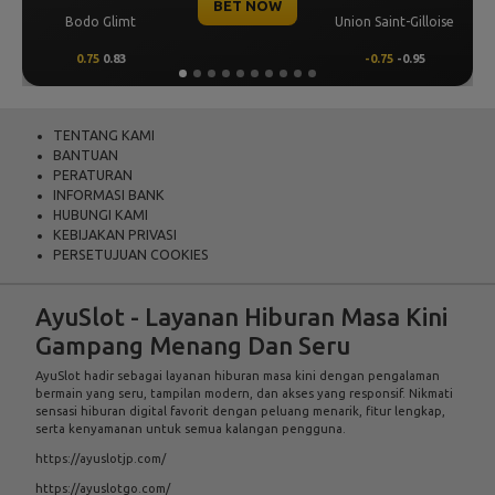
BET NOW
Bodo Glimt
Union Saint-Gilloise
FC
0.75
0.83
-0.75
-0.95
TENTANG KAMI
BANTUAN
PERATURAN
INFORMASI BANK
HUBUNGI KAMI
KEBIJAKAN PRIVASI
PERSETUJUAN COOKIES
AyuSlot - Layanan Hiburan Masa Kini
Gampang Menang Dan Seru
AyuSlot
hadir sebagai layanan hiburan masa kini dengan pengalaman
bermain yang seru, tampilan modern, dan akses yang responsif. Nikmati
sensasi hiburan digital favorit dengan peluang menarik, fitur lengkap,
serta kenyamanan untuk semua kalangan pengguna.
https://ayuslotjp.com/
https://ayuslotgo.com/