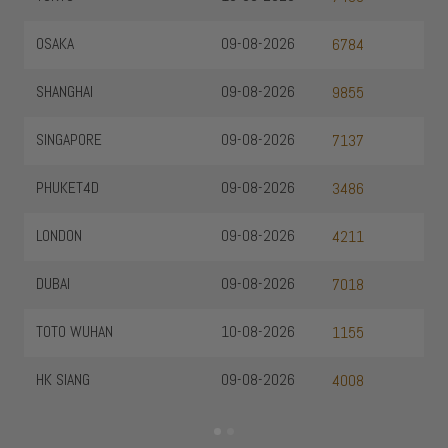
OSAKA
09-08-2026
6784
SHANGHAI
09-08-2026
9855
SINGAPORE
09-08-2026
7137
PHUKET4D
09-08-2026
3486
LONDON
09-08-2026
4211
DUBAI
09-08-2026
7018
TOTO WUHAN
10-08-2026
1155
HK SIANG
09-08-2026
4008