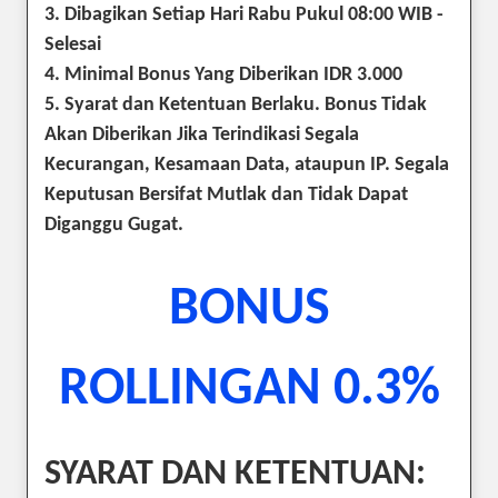
3. Dibagikan Setiap Hari Rabu Pukul 08:00 WIB -
Selesai
4. Minimal Bonus Yang Diberikan IDR 3.000
5. Syarat dan Ketentuan Berlaku. Bonus Tidak
Akan Diberikan Jika Terindikasi Segala
Kecurangan, Kesamaan Data, ataupun IP. Segala
Keputusan Bersifat Mutlak dan Tidak Dapat
Diganggu Gugat.
BONUS
ROLLINGAN 0.3%
SYARAT DAN KETENTUAN: