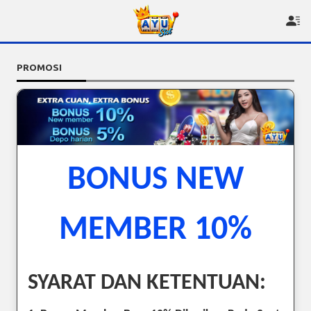
PROMOSI
BONUS NEW
MEMBER 10%
SYARAT DAN KETENTUAN: