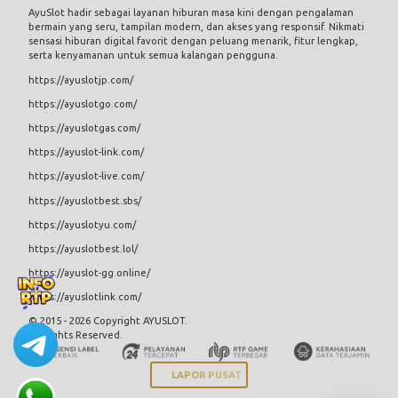
AyuSlot
hadir sebagai layanan hiburan masa kini dengan pengalaman
bermain yang seru, tampilan modern, dan akses yang responsif. Nikmati
sensasi hiburan digital favorit dengan peluang menarik, fitur lengkap,
serta kenyamanan untuk semua kalangan pengguna.
https://ayuslotjp.com/
https://ayuslotgo.com/
https://ayuslotgas.com/
https://ayuslot-link.com/
https://ayuslot-live.com/
https://ayuslotbest.sbs/
https://ayuslotyu.com/
https://ayuslotbest.lol/
https://ayuslot-gg.online/
https://ayuslotlink.com/
© 2015 - 2026 Copyright AYUSLOT.
All Rights Reserved.
LAPOR PUSAT