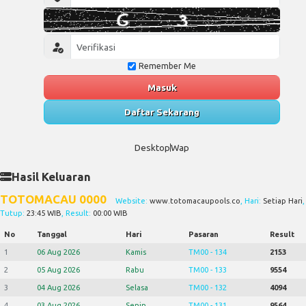
Remember Me
Masuk
Daftar Sekarang
Desktop
Wap
Hasil Keluaran
TOTOMACAU 0000
Website:
www.totomacaupools.co
, Hari:
Setiap Hari
,
Tutup:
23:45 WIB
, Result:
00:00 WIB
No
Tanggal
Hari
Pasaran
Result
1
06 Aug 2026
Kamis
TM00 - 134
2153
2
05 Aug 2026
Rabu
TM00 - 133
9554
3
04 Aug 2026
Selasa
TM00 - 132
4094
4
03 Aug 2026
Senin
TM00 - 131
9564