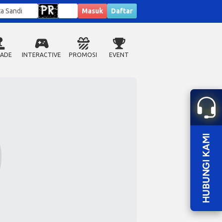
T
SELAMAT DATANG DI AYUSLOT - SITUS SLOT ONLINE INDONESIA TER
Masuk
Daftar
ADE
INTERACTIVE
PROMOSI
EVENT