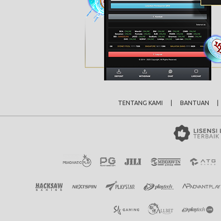
TENTANG KAMI
|
BANTUAN
|