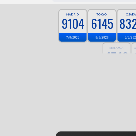
MADRID
TOKYO
OSAK
9104
6145
83
7/8/2026
6/8/2026
6/8/20
MALAYSIA
T
4549
6/8/2026