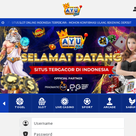
OT - SITUS SLOT ONLINE INDONESIA TERPERCAYA - MOHON KONFIRMASI ULANG REKENING DEPOSIT
TOGEL
SLOT
LIVE CASINO
SPORT
ARCADE
SABU