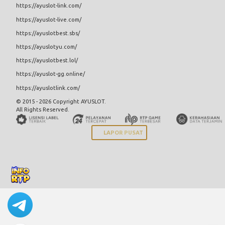
https://ayuslot-link.com/
https://ayuslot-live.com/
https://ayuslotbest.sbs/
https://ayuslotyu.com/
https://ayuslotbest.lol/
https://ayuslot-gg.online/
https://ayuslotlink.com/
© 2015 - 2026 Copyright AYUSLOT.
All Rights Reserved.
LAPOR PUSAT