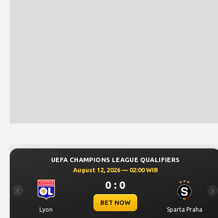
MPIONS LEAGUE QUALIFIERS
UEFA CHAMP
st 12, 2026 — 02:00 WIB
August
0 : 0
Previous
Ne
BET NOW
Sparta Praha
SK Sturm Graz