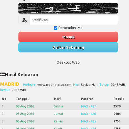
Remember Me
Masuk
Daftar Sekarang
Desktop
Wap
Hasil Keluaran
MADRID
Website:
www.madridlotto.com
, Hari:
Setiap Hari
, Tutup:
00:45 WIB
,
Result:
01:15 WIB
No
Tanggal
Hari
Pasaran
Result
1
08 Aug 2026
Sabtu
MAD - 427
3570
2
07 Aug 2026
Jumat
MAD - 426
9104
3
06 Aug 2026
Kamis
MAD - 425
2755
4
06 Aug 2026
Kamis
MAD - 424
2755